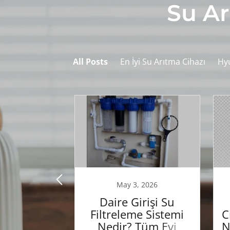
Su Ar
All Posts
En İyi Su Arıtma Cihazı
Hyu
1, 2023
May 3, 2026
 için Su
Daire Girişi Su
tma
Filtreleme Sistemi
C
Nedir? Tüm Evi
N