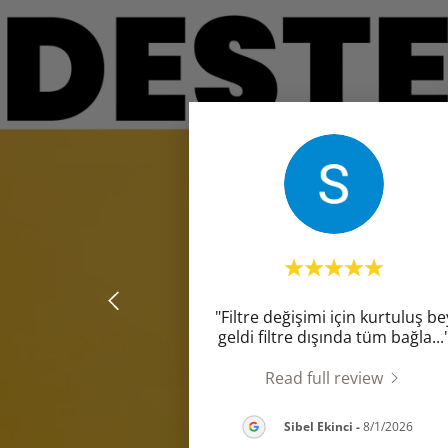
"Filtre değişimi için kurtuluş be
geldi filtre dışında tüm bağla
...
Read full review
Sibel Ekinci
-
8/1/2026