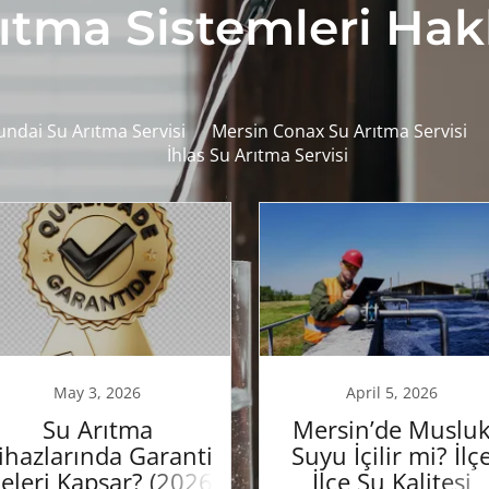
ıtma Sistemleri Ha
ndai Su Arıtma Servisi
Mersin Conax Su Arıtma Servisi
İhlas Su Arıtma Servisi
May 3, 2026
April 5, 2026
Su Arıtma
Mersin’de Muslu
ihazlarında Garanti
Suyu İçilir mi? İlç
eleri Kapsar? (2026
İlçe Su Kalitesi