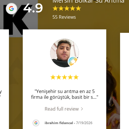
Mersin Bolkar Su Arıtma
4.9
55 Reviews
y
"Yenişehir su arıtma en az 5
"
firma ile görüştük, basit bir s
..."
Read full review
ibrahim fidancal
-
7/19/2026