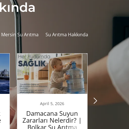
kkında
Mersin Su Arıtma
Su Arıtma Hakkında
April 5, 2026
January
k
Damacana Suyun
Pomp
e
Zararları Nelerdir? |
Pompası
Bolkar Su Arıtma
Ciha