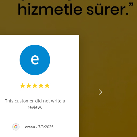
This customer did not write a
review.
ersan
-
7/3/2026